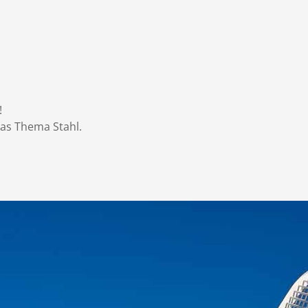
!
das Thema Stahl.