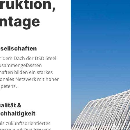
ruktion,
ontage
sellschaften
r dem Dach der DSD Steel
usammengefassten
haften bilden ein starkes
ionales Netzwerk mit hoher
petenz.
alität &
chhaltigkeit
als zukunftsorientiertes