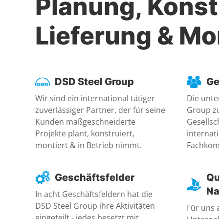
Planung, Konst
Lieferung & M
DSD Steel Group
Ge
Wir sind ein international tätiger
Die unte
zuverlässiger Partner, der für seine
Group z
Kunden maßgeschneiderte
Gesellsc
Projekte plant, konstruiert,
internat
montiert & in Betrieb nimmt.
Fachkom
Geschäftsfelder
Qu
Na
In acht Geschäftsfeldern hat die
DSD Steel Group ihre Aktivitäten
Für uns 
eingeteilt - jedes besetzt mit